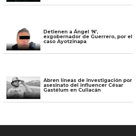
México incorporará conclusiones
de expertos para reducir
importación de gas
estadounidense
Banco de México mantiene tasa
de interés en 6.50% por segunda
vez consecutiva
México Sub-20 golea a Panamá y
clasifica al Mundial de la
categoría