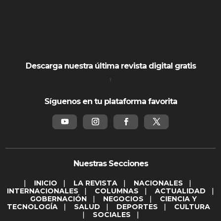
Detienen a Ángel ‘N’,
exgobernador de Guerrero, por el
caso Ayotzinapa
Abren líneas de investigación por
asesinato del influencer César
Gastélum en Culiacán