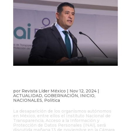
Desaparición de órganos autónomos
pone en riesgo la transparencia y el
acceso a la información
por
Revista Líder México
|
Nov 12, 2024
|
ACTUALIDAD
,
GOBERNACIÓN
,
INICIO
,
NACIONALES
,
Politica
La desaparición de los organismos autónomos
en México, entre ellos el Instituto Nacional de
Transparencia, Acceso a la Información y
Protección de Datos Personales (INAI), será
discutida mañana 13 de noviembre en la Cámara