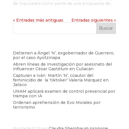
de Diputados como parte de una propuesta de...
« Entradas más antiguas
Entradas siguientes »
Entradas recientes
Detienen a Ángel ‘N’, exgobernador de Guerrero,
por el caso Ayotzinapa
Abren líneas de investigación por asesinato del
influencer César Gastélum en Culiacán
Capturan a Iván Martín ‘N’, coautor del
feminicidio de la ‘tiktoker’ Valeria Márquez en
Jalisco
UNAM aplicará examen de control presencial por
trampa con IA
Ordenan aprehensión de Evo Morales por
terrorismo
Comentarios recientes
Rochelle3129
en
Claudia Sheinbaum propone