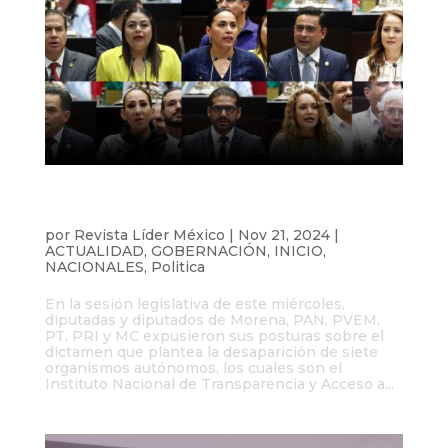
Cámara de Diputados debate extinción
de siete Órganos Autónomos
por
Revista Líder México
|
Nov 21, 2024
|
ACTUALIDAD
,
GOBERNACIÓN
,
INICIO
,
NACIONALES
,
Politica
En la sesión legislativa de este miércoles,
diputadas y diputados de Morena, PAN, PVEM,
PT, PRI y MC expusieron sus posturas sobre el
dictamen que plantea la desaparición de siete
organismos autónomos, los cuales son el
Instituto Nacional de Transparencia y Acceso a...