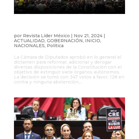
Diputados aprueban reforma que
extingue siete órganos autónomos
por
Revista Líder México
|
Nov 21, 2024
|
ACTUALIDAD
,
GOBERNACIÓN
,
INICIO
,
NACIONALES
,
Politica
La Cámara de Diputados aprobó en lo general el
dictamen para reformar, adicionar y derogar
diversas disposiciones de la Constitución con el
objetivo de extinguir siete órganos autónomos.
La decisión se tomó con 347 votos a favor, 128 en
contra y ninguna abstención,...