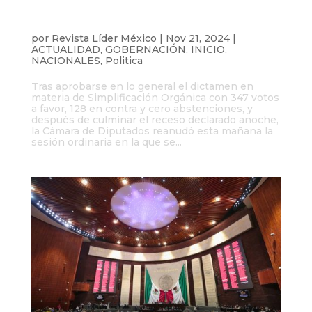
Diputados avanzan en la extinción de
órganos autónomos e inician discusión
en lo particular
por
Revista Líder México
|
Nov 21, 2024
|
ACTUALIDAD
,
GOBERNACIÓN
,
INICIO
,
NACIONALES
,
Politica
Tras aprobarse en lo general el dictamen en
materia de Simplificación Orgánica con 347 votos
a favor, 128 en contra y cero abstenciones, y
después de culminar el receso declarado anoche,
la Cámara de Diputados reanudó esta mañana la
sesión ordinaria en la que se...