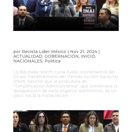
Diputada Noemí Luna advierte riesgos
de la “Simplificación Administrativa”
por
Revista Líder México
|
Nov 21, 2024
|
ACTUALIDAD
,
GOBERNACIÓN
,
INICIO
,
NACIONALES
,
Politica
La diputada Noemí Luna Ayala, coordinadora del
Grupo Parlamentario del Partido Acción Nacional
(PAN), advirtió que la propuesta de
“Simplificación Administrativa”, que contempla la
desaparición de siete órganos autónomos, es un
paso hacia la instauración...