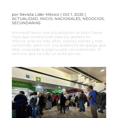
Microsoft sube precios de Xbox Game
Pass y la página de cancelaciones
colapsa
por
Revista Líder México
|
Oct 1, 2025
|
ACTUALIDAD
,
INICIO
,
NACIONALES
,
NEGOCIOS
,
SECUNDARIAS
Microsoft lanzó una actualización al Xbox Game
Pass que cambia todo para los gamers en
México: precios más altos, nuevos planes y más
contenido, pero con una avalancha de quejas que
dejó colapsada la página para cancelaciones. El
servicio, que ha sido un éxito por su...