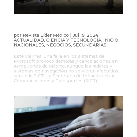
Apagón global de Microsoft desata caos
en aeropuertos de México
por
Revista Líder México
|
Jul 19, 2024
|
ACTUALIDAD
,
CIENCIA Y TECNOLOGÍA
,
INICIO
,
NACIONALES
,
NEGOCIOS
,
SECUNDARIAS
Este viernes, una falla en los sistemas de
Microsoft provocó demoras y cancelaciones en
aeropuertos de México, aunque los radares y
sistemas de navegación no se vieron afectados,
según la SICT. La Secretaría de Infraestructura,
Comunicaciones y Transportes (SICT)...