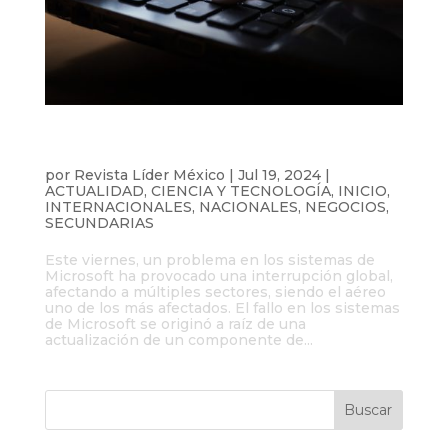
Caída de Microsoft desata caos en
aeropuertos y bancos
por
Revista Líder México
|
Jul 19, 2024
|
ACTUALIDAD
,
CIENCIA Y TECNOLOGÍA
,
INICIO
,
INTERNACIONALES
,
NACIONALES
,
NEGOCIOS
,
SECUNDARIAS
Este viernes, un problema en los sistemas de
Microsoft ha provocado una interrupción global,
afectando a múltiples sectores, siendo el aéreo
uno de los más afectados. El fallo en los sistemas
de Microsoft se originó a raíz de una
actualización de un componente de...