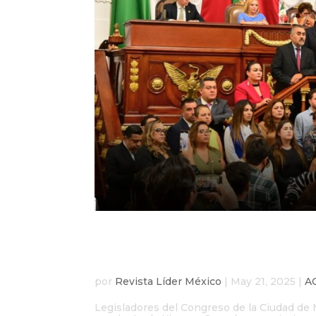
Congreso de la Ciudad
los colaboradores de 
por
Revista Líder México
|
May 21, 2025
|
A
Legisladores del Congreso de la Ciudad de 