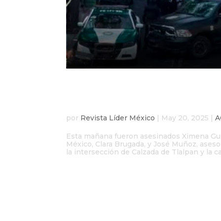
Asesinan a secretaria p
asesor en ataque direc
por
Revista Líder México
|
May 20, 2025
|
A
Esta mañana fueron asesinados Ximena Guzmá
México, Clara Brugada, y José Muñoz, aseso
la intersección de Calzada de Tlalpan y la cal