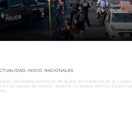
articular de Clara Brugada y a su
to
CTUALIDAD
,
INICIO
,
NACIONALES
n, secretaria particular de la jefa de Gobierno de la Ciudad
r en su equipo de trabajo, durante un ataque directo perpetra
le...