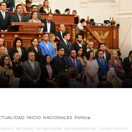
 de México condena la muerte d
Brugada
CTUALIDAD
,
INICIO
,
NACIONALES
,
Politica
México, de todas las bancadas parlamentarias, condenaron el