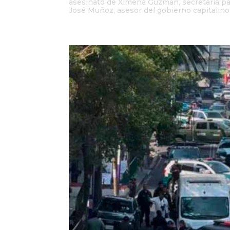
asesinato de Ximena Guzmán, secretaria part
José Muñoz, asesor del gobierno capitalino.