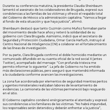
Durante su conferencia matutina, la presidenta Claudia Sheinbaum
lamentó el asesinato de los colaboradores de Brugada, expresó sus
condolencias a las familias de las víctimas y ofreció el respaldo total
del Gobierno de México a la administración capitalina. “Vamos a llegar
al fondo de esta situación y que haya justicia”, afirmó.
Sheinbaum destacó que tanto Guzmán como Muñoz formaban parte
del movimiento desde hace años y reiteró la solidaridad de su
gobierno con Clara Brugada. Asimismo, indicó que el secretario de
Seguridad y Protección Ciudadana, Omar García Harfuch, instruyó al
Centro Nacional de Inteligencia (CNI) a colaborar en el fortalecimiento
de las líneas de investigación.
Por su parte, Clara Brugada confirmó el doble homicidio mediante un
comunicado difundido en su cuenta oficial de la red social X (antes
Twitter), acompañado del mensaje: “Con profunda tristeza me
permito informar lo siguiente”. La jefa de Gobierno no ha emitido
más declaraciones públicas, pero aseguró que mantendrá informada
a la ciudadanía conforme avancen las investigaciones.
La zona fue acordonada por elementos de seguridad mientras peritos
y agentes ministeriales realizaban labores de levantamiento de
evidencias. La camioneta de las víctimas permaneció bajo resguardo
en el sitio.
El Gobierno capitalino condenó enérgicamente el atentado y expresó
sus condolencias a los familiares de las víctimas. “No habrá impunidad,
los responsables serán detenidos y deberán enfrentar a la justicia”,