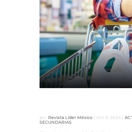
Inflación No Subyacent
Subyacente sigue al al
por
Revista Líder México
|
Oct 9, 2024
|
AC
SECUNDARIAS