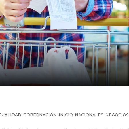
e baja durante septiembre, pero 
za
TUALIDAD
,
GOBERNACIÓN
,
INICIO
,
NACIONALES
,
NEGOCIOS