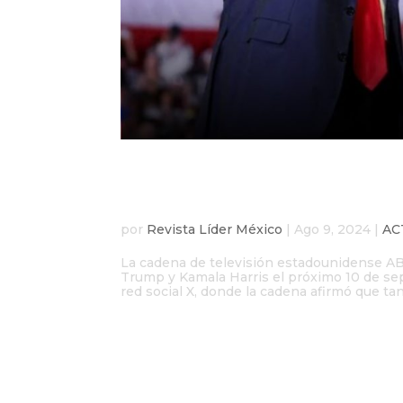
Debate Trump-Harris se
septiembre
por
Revista Líder México
|
Ago 9, 2024
|
AC
La cadena de televisión estadounidense A
Trump y Kamala Harris el próximo 10 de sep
red social X, donde la cadena afirmó que tant