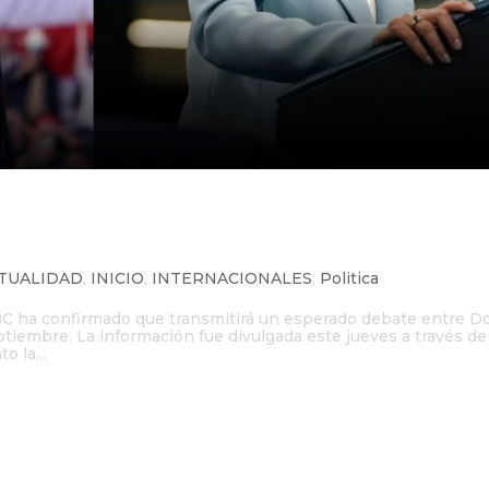
rá transmitido por ABC el 10 de
TUALIDAD
,
INICIO
,
INTERNACIONALES
,
Politica
BC ha confirmado que transmitirá un esperado debate entre D
tiembre. La información fue divulgada este jueves a través de 
o la...