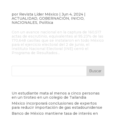
INE da a conocer las cifras finales del
PREP después de las elecciones del 2 de
junio
por
Revista Líder México
|
Jun 4, 2024
|
ACTUALIDAD
,
GOBERNACIÓN
,
INICIO
,
NACIONALES
,
Politica
Con un avance nacional en la captura de 160,517
actas de escrutinio, equivalentes al 95.23% de las
170,648 casillas que se instalaron en todo México
para el ejercicio electoral del 2 de junio, el
Instituto Nacional Electoral (INE) cerró el
Programa de Resultados...
Entradas recientes
Un estudiante mata al menos a cinco personas
en un tiroteo en un colegio de Tailandia
México incorporará conclusiones de expertos
para reducir importación de gas estadounidense
Banco de México mantiene tasa de interés en