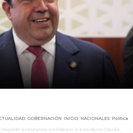
 respuesta de Sheinbaum a Trum
CTUALIDAD
,
GOBERNACIÓN
,
INICIO
,
NACIONALES
,
Politica
respaldó la respuesta emitida por la presidenta Claudia