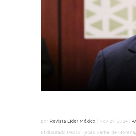
Pedro Haces respalda
sobre aranceles
por
Revista Líder México
|
Nov 27, 2024
|
A
El diputado Pedro Haces Barba, de Morena, 