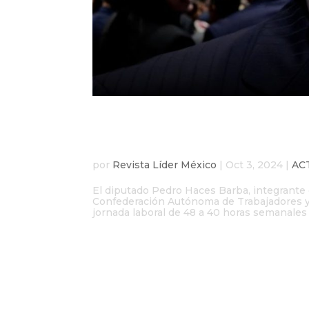
Reducción de jornada l
consumidor: Pedro Ha
por
Revista Líder México
|
Oct 3, 2024
|
AC
El diputado Pedro Haces Barba, integrante 
Confederación Autónoma de Trabajadores y 
jornada laboral de 48 a 40 horas semanales 