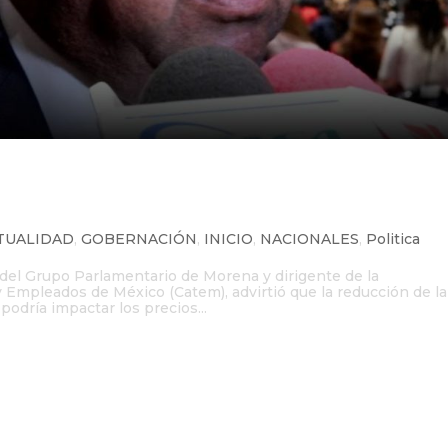
aboral podría aumentar precios a
ces
TUALIDAD
,
GOBERNACIÓN
,
INICIO
,
NACIONALES
,
Politica
del Grupo Parlamentario de Morena y dirigente de la
Empleados de México (Catem), advirtió que la reducción de la
podría impactar los precios...