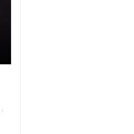
el
 y