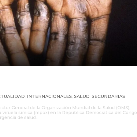
cia de salud internacional por 
ca
CTUALIDAD
,
INTERNACIONALES
,
SALUD
,
SECUNDARIAS
ector General de la Organización Mundial de la Salud (OMS),
 viruela símica (mpox) en la República Democrática del Congo
gencia de salud...