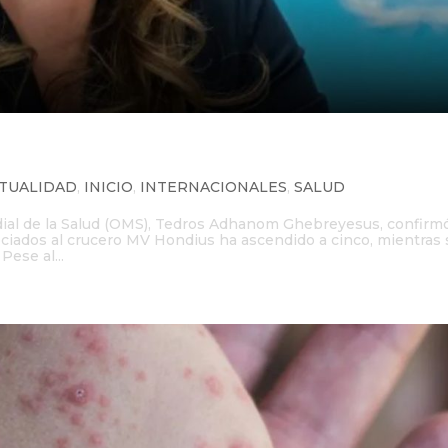
casos confirmados de hantavirus
TUALIDAD
,
INICIO
,
INTERNACIONALES
,
SALUD
ndial de la Salud (OMS), Tedros Adhanom Ghebreyesus, confirm
sociados al crucero MV Hondius ha ascendido a cinco, mientras 
ese al...