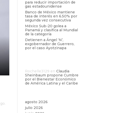
para reducir importación de
gas estadounidense
Banco de México mantiene
tasa de interés en 6.50% por
segunda vez consecutiva
México Sub-20 golea a
Panamá y clasifica al Mundial
de la categoría
Detienen a Ángel ‘N’,
exgobernador de Guerrero,
por el caso Ayotzinapa
Comentarios
recientes
Rochelle3129
en
Claudia
Sheinbaum propone Cumbre
por el Bienestar Económico
de América Latina y el Caribe
go
Archivos
agosto 2026
ngo.
julio 2026