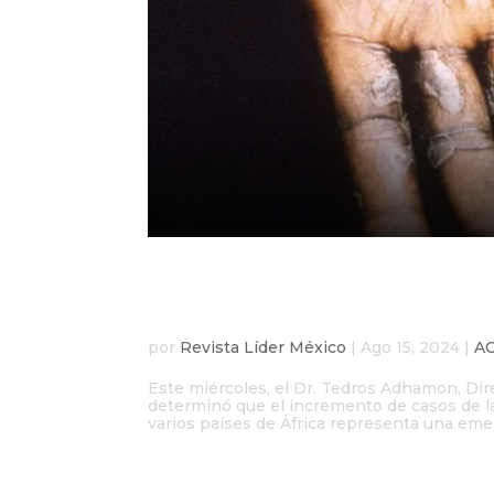
La OMS declara emergen
brote de mpox en Áfri
por
Revista Líder México
|
Ago 15, 2024
|
A
Este miércoles, el Dr. Tedros Adhamon, Dir
determinó que el incremento de casos de la
varios países de África representa una emer