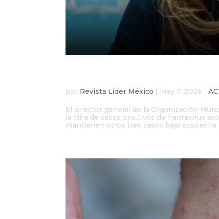
OMS eleva a cinco los 
por
Revista Líder México
|
May 7, 2026
|
AC
El director general de la Organización Mu
la cifra de casos positivos de hantavirus a
mantienen otros tres casos bajo sospecha. P