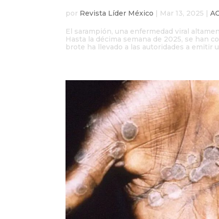
por
Revista Líder México
|
Mar 13, 2025
|
A
El sarampión, una enfermedad viral altame
Hasta la décima semana de 2025, se han con
brote ha llevado a las autoridades a emitir un