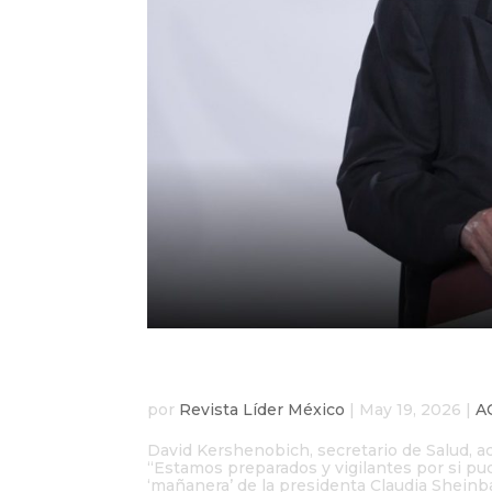
México activa alerta d
por
Revista Líder México
|
May 19, 2026
|
A
David Kershenobich, secretario de Salud, ac
“Estamos preparados y vigilantes por si pud
‘mañanera’ de la presidenta Claudia Sheinba