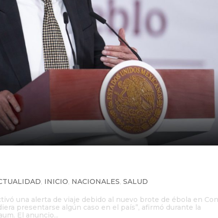
e viaje por brote de ébola en Con
CTUALIDAD
,
INICIO
,
NACIONALES
,
SALUD
tivó una alerta de viaje debido al nuevo brote de ébola en Co
iera presentarse algún caso en el país”, afirmó durante la
um. El anuncio...