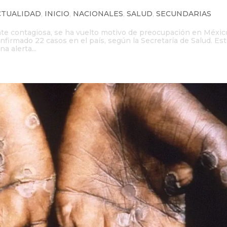
CTUALIDAD
,
INICIO
,
NACIONALES
,
SALUD
,
SECUNDARIAS
nte contagiosa, se ha vuelto motivo de preocupación en Méxic
firmado 22 casos en el país, según la Secretaría de Salud. Es
a alerta...