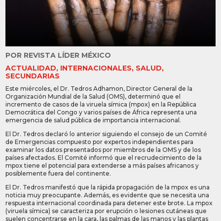
POR
REVISTA LÍDER MÉXICO
ACTUALIDAD
,
INTERNACIONALES
,
SALUD
,
SECUNDARIAS
Este miércoles, el Dr. Tedros Adhamon, Director General de la
Organización Mundial de la Salud (OMS), determinó que el
incremento de casos de la viruela símica (mpox) en la República
Democrática del Congo y varios países de África representa una
emergencia de salud pública de importancia internacional.
El Dr. Tedros declaró lo anterior siguiendo el consejo de un Comité
de Emergencias compuesto por expertos independientes para
examinar los datos presentados por miembros de la OMS y de los
países afectados. El Comité informó que el recrudecimiento de la
mpox tiene el potencial para extenderse a más países africanos y
posiblemente fuera del continente.
El Dr. Tedros manifestó que la rápida propagación de la mpox es una
noticia muy preocupante. Además, es evidente que se necesita una
respuesta internacional coordinada para detener este brote. La mpox
(viruela símica) se caracteriza por erupción o lesiones cutáneas que
suelen concentrarse en la cara, las palmas de las manos y las plantas