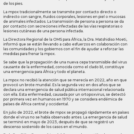
de los pies.
La mpox tradicionalmente se transmite por contacto directo o
indirecto con sangre, fluidos corporales, lesiones en piel o mucosas
de animales infectados. La transmisión de persona a persona se da
por contacto con secreciones infectadas de las vías respiratorias o
lesiones cutáneas de una persona infectada.
La Directora Regional de la OMS para África, la Dra. Matshidiso Moeti,
informó que se están llevando a cabo esfuerzos en colaboración con
las comunidades y los gobiernos con el fin de ayudar a reforzar las
medidas para frenar la mpox.
Se sabe que la propagación de una nueva cepa transmisible del virus
causante de la enfermedad, conocida como el clado b1, constituye
una emergencia para África y todo el planeta.
La mpox no recibió la atención que se merecía en 2022, año en que
provocó un brote mundial. Es la segunda vez en dos años que se
declara una emergencia de salud pública internacional relacionada
con ella. Esta enfermedad, causada por un ortopoxvirus, se detectó
por primera vez en humanos en 1970 y se considera endémica de
países de África central y occidental.
En julio de 2022, el brote de mpox se propagó rápidamente en países
donde el virus no se había observado antes. La emergencia de salud
se terminó en mayo de 2023, después de que se registró un
descenso sostenido de los casos en el mundo.