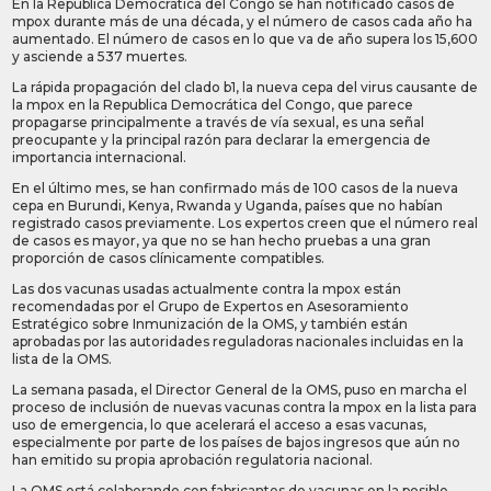
En la República Democrática del Congo se han notificado casos de
mpox durante más de una década, y el número de casos cada año ha
aumentado. El número de casos en lo que va de año supera los 15,600
y asciende a 537 muertes.
La rápida propagación del clado b1, la nueva cepa del virus causante de
la mpox en la Republica Democrática del Congo, que parece
propagarse principalmente a través de vía sexual, es una señal
preocupante y la principal razón para declarar la emergencia de
importancia internacional.
En el último mes, se han confirmado más de 100 casos de la nueva
cepa en Burundi, Kenya, Rwanda y Uganda, países que no habían
registrado casos previamente. Los expertos creen que el número real
de casos es mayor, ya que no se han hecho pruebas a una gran
proporción de casos clínicamente compatibles.
Las dos vacunas usadas actualmente contra la mpox están
recomendadas por el Grupo de Expertos en Asesoramiento
Estratégico sobre Inmunización de la OMS, y también están
aprobadas por las autoridades reguladoras nacionales incluidas en la
lista de la OMS.
La semana pasada, el Director General de la OMS, puso en marcha el
proceso de inclusión de nuevas vacunas contra la mpox en la lista para
uso de emergencia, lo que acelerará el acceso a esas vacunas,
especialmente por parte de los países de bajos ingresos que aún no
han emitido su propia aprobación regulatoria nacional.
La OMS está colaborando con fabricantes de vacunas en la posible