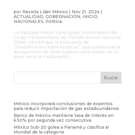
Diputada Noemí Luna advierte riesgos
de la “Simplificación Administrativa”
por
Revista Líder México
|
Nov 21, 2024
|
ACTUALIDAD
,
GOBERNACIÓN
,
INICIO
,
NACIONALES
,
Politica
La diputada Noemí Luna Ayala, coordinadora del
Grupo Parlamentario del Partido Acción Nacional
(PAN), advirtió que la propuesta de
“Simplificación Administrativa”, que contempla la
desaparición de siete órganos autónomos, es un
paso hacia la instauración...
Entradas recientes
México incorporará conclusiones de expertos
para reducir importación de gas estadounidense
Banco de México mantiene tasa de interés en
6.50% por segunda vez consecutiva
México Sub-20 golea a Panamá y clasifica al
Mundial de la categoría