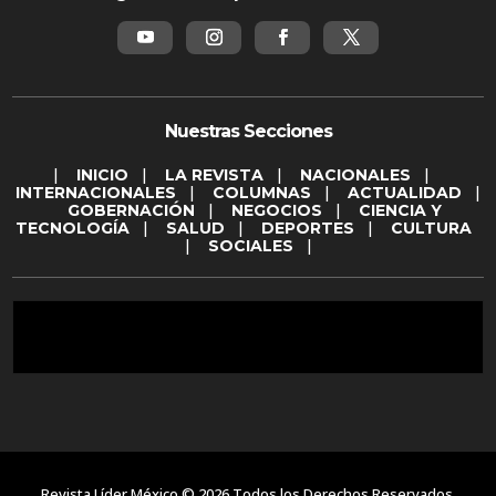
Nuestras Secciones
|
INICIO
|
LA REVISTA
|
NACIONALES
|
INTERNACIONALES
|
COLUMNAS
|
ACTUALIDAD
|
GOBERNACIÓN
|
NEGOCIOS
|
CIENCIA Y
TECNOLOGÍA
|
SALUD
|
DEPORTES
|
CULTURA
|
SOCIALES
|
Revista Líder México © 2026 Todos los Derechos Reservados.