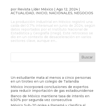
Producción industrial en México cae
0.7% en junio 2024
por
Revista Líder México
|
Ago 12, 2024
|
ACTUALIDAD
,
INICIO
,
NACIONALES
,
NEGOCIOS
La producción industrial en México registró una
caída del 0.7% interanual en junio de 2024, según
datos reportados por el Instituto Nacional de
Estadística y Geografía (Inegi). Este retroceso se
dio en un contexto de desaceleración en varios
sectores clave, aunque en...
Entradas recientes
Un estudiante mata al menos a cinco personas
en un tiroteo en un colegio de Tailandia
México incorporará conclusiones de expertos
para reducir importación de gas estadounidense
Banco de México mantiene tasa de interés en
6.50% por segunda vez consecutiva
México Sub-20 golea a Panamá y clasifica al