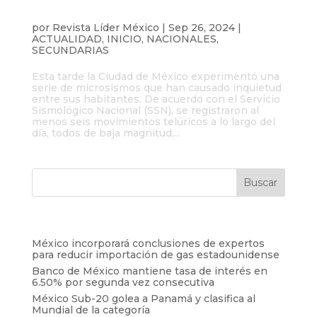
Ciudad de México registra microsismos
que generan preocupación
por
Revista Líder México
|
Sep 26, 2024
|
ACTUALIDAD
,
INICIO
,
NACIONALES
,
SECUNDARIAS
Esta tarde la Ciudad de México experimentó una
serie de microsismos que han causado inquietud
entre sus habitantes. De acuerdo con el Servicio
Sismológico Nacional (SSN), se registraron al
menos seis movimientos telúricos a lo largo del
día, todos de baja magnitud,...
Entradas recientes
México incorporará conclusiones de expertos
para reducir importación de gas estadounidense
Banco de México mantiene tasa de interés en
6.50% por segunda vez consecutiva
México Sub-20 golea a Panamá y clasifica al
Mundial de la categoría