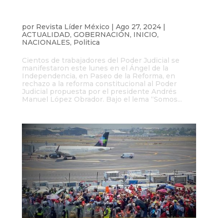
Trabajadores del poder judicial
protestaron contra Reforma de AMLO en
el Ángel de la Independencia
por
Revista Líder México
|
Ago 27, 2024
|
ACTUALIDAD
,
GOBERNACIÓN
,
INICIO
,
NACIONALES
,
Politica
Cientos de trabajadores del Poder Judicial se
manifestaron este lunes en el Ángel de la
Independencia, en Paseo de la Reforma, en
rechazo a la reforma constitucional al Poder
Judicial propuesta por el presidente Andrés
Manuel López Obrador. Bajo el lema “Somos...