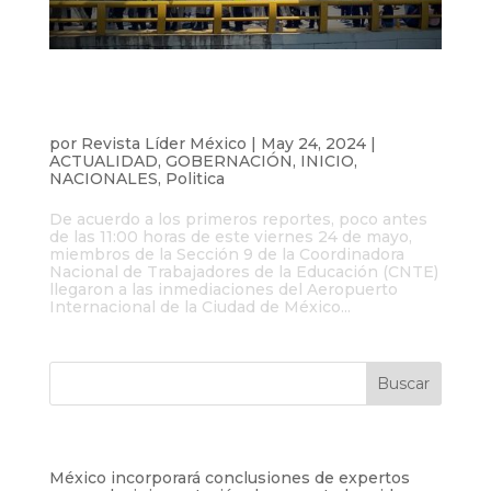
Manifestantes de la CNTE colapsan
accesos al AICM y otras vialidades de la
CDMX
por
Revista Líder México
|
May 24, 2024
|
ACTUALIDAD
,
GOBERNACIÓN
,
INICIO
,
NACIONALES
,
Politica
De acuerdo a los primeros reportes, poco antes
de las 11:00 horas de este viernes 24 de mayo,
miembros de la Sección 9 de la Coordinadora
Nacional de Trabajadores de la Educación (CNTE)
llegaron a las inmediaciones del Aeropuerto
Internacional de la Ciudad de México...
Entradas recientes
México incorporará conclusiones de expertos