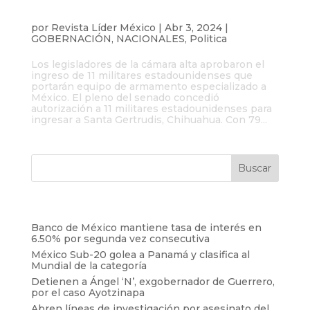
militares estadounidenses armados a
México
por
Revista Líder México
|
Abr 3, 2024
|
GOBERNACIÓN
,
NACIONALES
,
Politica
Los legisladores de la cámara alta aprobaron el
ingreso de 11 militares estadounidenses que
portarán equipo de armamento especializado a
México. El pleno del senado concedió
autorización a 11 militares estadounidenses para
ingresar a Santa Gertrudis, Chihuahua. Con 79...
Entradas recientes
Banco de México mantiene tasa de interés en
6.50% por segunda vez consecutiva
México Sub-20 golea a Panamá y clasifica al
Mundial de la categoría
Detienen a Ángel ‘N’, exgobernador de Guerrero,
por el caso Ayotzinapa
Abren líneas de investigación por asesinato del