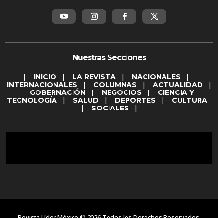
Nuestras Secciones
|
INICIO
|
LA REVISTA
|
NACIONALES
|
INTERNACIONALES
|
COLUMNAS
|
ACTUALIDAD
|
GOBERNACIÓN
|
NEGOCIOS
|
CIENCIA Y
TECNOLOGÍA
|
SALUD
|
DEPORTES
|
CULTURA
|
SOCIALES
|
Revista Líder México © 2026 Todos los Derechos Reservados.