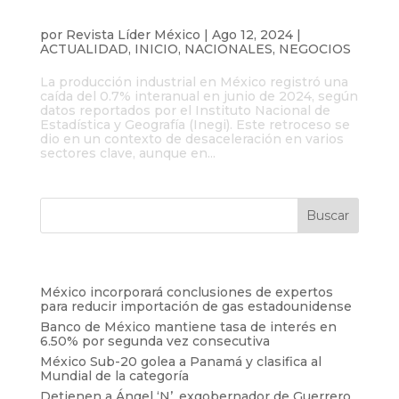
Producción industrial en México cae
0.7% en junio 2024
por
Revista Líder México
|
Ago 12, 2024
|
ACTUALIDAD
,
INICIO
,
NACIONALES
,
NEGOCIOS
La producción industrial en México registró una
caída del 0.7% interanual en junio de 2024, según
datos reportados por el Instituto Nacional de
Estadística y Geografía (Inegi). Este retroceso se
dio en un contexto de desaceleración en varios
sectores clave, aunque en...
Entradas recientes
México incorporará conclusiones de expertos
para reducir importación de gas estadounidense
Banco de México mantiene tasa de interés en
6.50% por segunda vez consecutiva
México Sub-20 golea a Panamá y clasifica al
Mundial de la categoría
Detienen a Ángel ‘N’, exgobernador de Guerrero,