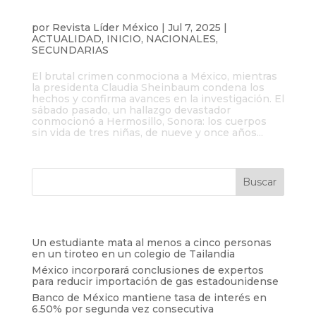
Hallan sin vida a tres niñas y su madre
en Hermosillo, Sonora
por
Revista Líder México
|
Jul 7, 2025
|
ACTUALIDAD
,
INICIO
,
NACIONALES
,
SECUNDARIAS
El brutal crimen conmociona a México, mientras
la presidenta Claudia Sheinbaum condena los
hechos y confirma avances en la investigación. El
sábado pasado, un hallazgo devastador
conmocionó a Hermosillo, Sonora: los cuerpos
sin vida de tres niñas, de nueve y once años...
Entradas recientes
Un estudiante mata al menos a cinco personas
en un tiroteo en un colegio de Tailandia
México incorporará conclusiones de expertos
para reducir importación de gas estadounidense
Banco de México mantiene tasa de interés en
6.50% por segunda vez consecutiva