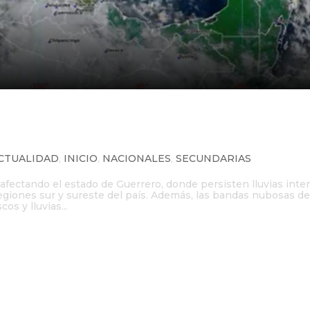
n afecta Guerrero mientras Hele
co
CTUALIDAD
,
INICIO
,
NACIONALES
,
SECUNDARIAS
fectando el estado de Guerrero, donde persisten lluvias inte
regiones sur y sureste del país. Además, las bandas nubosas d
s y lluvias...