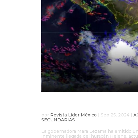
Alerta roja en Quintan
por
Revista Líder México
|
Sep 25, 2024
|
A
SECUNDARIAS
La gobernadora Mara Lezama ha emitido una 
inminente llegada del huracán Helene, actu