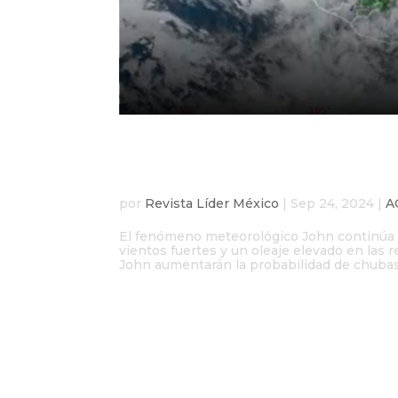
Tormenta tropical Joh
se forma en el Atlánti
por
Revista Líder México
|
Sep 24, 2024
|
A
El fenómeno meteorológico John continúa a
vientos fuertes y un oleaje elevado en las 
John aumentarán la probabilidad de chubasco