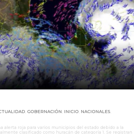
a Roo por el huracán Helene
CTUALIDAD
,
GOBERNACIÓN
,
INICIO
,
NACIONALES
,
alerta roja para varios municipios del estado debido a la
almente clasificado como huracán de categoría 1. Se registran