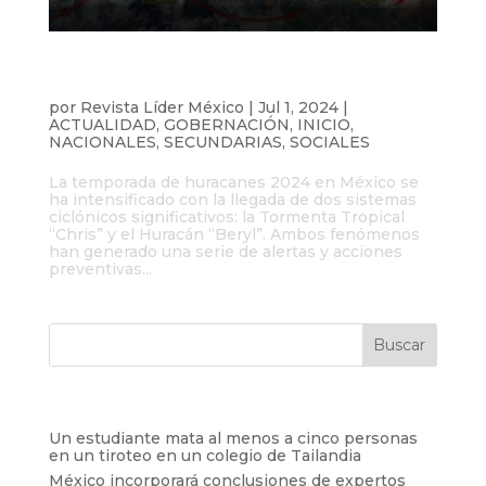
Alerta en México por el huracán “Beryl” y
la depresión tropical “Chris”
por
Revista Líder México
|
Jul 1, 2024
|
ACTUALIDAD
,
GOBERNACIÓN
,
INICIO
,
NACIONALES
,
SECUNDARIAS
,
SOCIALES
La temporada de huracanes 2024 en México se
ha intensificado con la llegada de dos sistemas
ciclónicos significativos: la Tormenta Tropical
“Chris” y el Huracán “Beryl”. Ambos fenómenos
han generado una serie de alertas y acciones
preventivas...
Entradas recientes
Un estudiante mata al menos a cinco personas
en un tiroteo en un colegio de Tailandia
México incorporará conclusiones de expertos