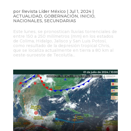
Lluvias torrenciales también afectarán
Colima, Hidalgo, Jalisco y San Luis Potosí
por
Revista Líder México
|
Jul 1, 2024
|
ACTUALIDAD
,
GOBERNACIÓN
,
INICIO
,
NACIONALES
,
SECUNDARIAS
Este lunes, se pronostican lluvias torrenciales de
entre 150 a 250 milímetros (mm) en los estados
de Colima, Hidalgo, Jalisco y San Luis Potosí,
como resultado de la depresión tropical Chris,
que se localiza actualmente en tierra a 80 km al
oeste-suroeste de Tecolutla...