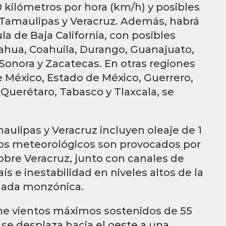
0 kilómetros por hora (km/h) y posibles
 Tamaulipas y Veracruz. Además, habrá
a de Baja California, con posibles
ahua, Coahuila, Durango, Guanajuato,
 Sonora y Zacatecas. En otras regiones
México, Estado de México, Guerrero,
Querétaro, Tabasco y Tlaxcala, se
aulipas y Veracruz incluyen oleaje de 1
nos meteorológicos son provocados por
 sobre Veracruz, junto con canales de
ís e inestabilidad en niveles altos de la
guada monzónica.
iene vientos máximos sostenidos de 55
se desplaza hacia el oeste a una