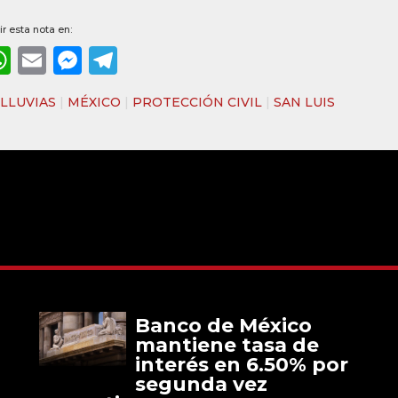
r esta nota en:
ebook
WhatsApp
Email
Messenger
Telegram
|
LLUVIAS
|
MÉXICO
|
PROTECCIÓN CIVIL
|
SAN LUIS
Banco de México
mantiene tasa de
interés en 6.50% por
segunda vez