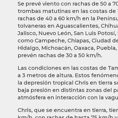
Se prevé viento con rachas de 50 a 7
trombas matutinas en las costas de
rachas de 40 a 60 km/h en la Penínsul
tolvaneras en Aguascalientes, Chihu
Jalisco, Nuevo León, San Luis Potosí,
como Campeche, Chiapas, Ciudad de 
Hidalgo, Michoacán, Oaxaca, Puebla, 
prevén rachas de 30 a 50 km/h.
Las condiciones en las costas de Tam
a 3 metros de altura. Estos fenóme
la depresión tropical Chris en tierra
baja presión en distintas zonas del pa
atmósfera en interacción con la va
Chris, que se encuentra en tierra, t
km/h, con rachas de hasta 75 km/h y 