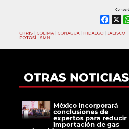
Comparti
Fac
X
CHRIS
|
COLIMA
|
CONAGUA
|
HIDALGO
|
JALISCO
POTOSÍ
|
SMN
OTRAS NOTICIAS
México incorporará
conclusiones de
expertos para reducir
importación de gas