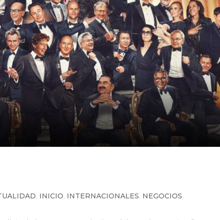
s ricos del mundo: Elon Musk lide
xicano mejor posicionado
TUALIDAD
,
INICIO
,
INTERNACIONALES
,
NEGOCIOS
,