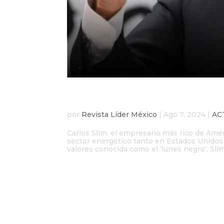
Slim firma contrato c
por
Revista Líder México
|
Ago 7, 2024
|
AC
Carlos Slim, el empresario más rico de Amér
sector energético tanto en Estados Unidos
valores conocida como el ‘lunes negro’, Slim.