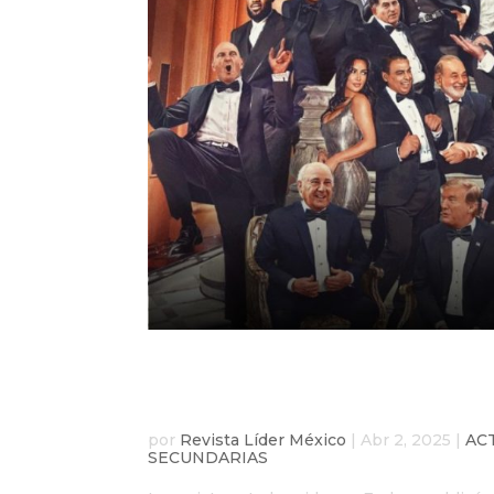
Forbes revela a los má
y Carlos Slim es el me
por
Revista Líder México
|
Abr 2, 2025
|
AC
SECUNDARIAS