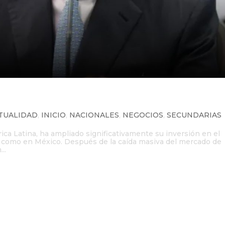
on Pemex por 1,200 MDD
TUALIDAD
,
INICIO
,
NACIONALES
,
NEGOCIOS
,
SECUNDARIAS
ica Latina, ha ampliado significativamente su inversión en el
 como en México. Después de la caída masiva del mercado de
..