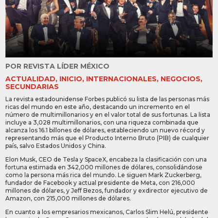
POR
REVISTA LÍDER MÉXICO
ACTUALIDAD
,
INICIO
,
INTERNACIONALES
,
NEGOCIOS
,
SECUNDARIAS
La revista estadounidense Forbes publicó su lista de las personas más
ricas del mundo en este año, destacando un incremento en el
número de multimillonarios y en el valor total de sus fortunas. La lista
incluye a 3,028 multimillonarios, con una riqueza combinada que
alcanza los 16.1 billones de dólares, estableciendo un nuevo récord y
representando más que el Producto Interno Bruto (PIB) de cualquier
país, salvo Estados Unidos y China.
Elon Musk, CEO de Tesla y SpaceX, encabeza la clasificación con una
fortuna estimada en 342,000 millones de dólares, consolidándose
como la persona más rica del mundo. Le siguen Mark Zuckerberg,
fundador de Facebook y actual presidente de Meta, con 216,000
millones de dólares, y Jeff Bezos, fundador y exdirector ejecutivo de
Amazon, con 215,000 millones de dólares.
En cuanto a los empresarios mexicanos, Carlos Slim Helú, presidente