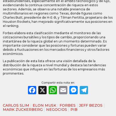
estadounidenses, especialmente en el ámbito tecnológico y de lujo,
evidenciando la continua concentración de riqueza en estos
sectores. Además, se observa una notable presencia de
multimillonarios en regiones como Texas, donde figuras como
Charles Butt, presidente de H-E-B, y Tilman Fertitta, propietario de los
Houston Rockets, han mejorado significativamente sus posiciones en
el ranking. ​
Forbes elabora esta clasificación mediante el monitoreo de las
cotizaciones bursátiles y los tipos de cambio, proporcionando una
instantánea de la riqueza global en un momento determinado. Es
importante considerar que las posiciones y fortunas pueden variar
debido a fluctuaciones en los mercados financieros y otros factores
económicos.
La publicación de esta lista ofrece una visión detallada de la
distribución de la riqueza a nivel mundial y destaca las tendencias
económicas que influyen en las fortunas de los empresarios más
prominentes.
Compartir esta nota en:
Facebook
X
WhatsApp
Email
Messeng
Teleg
CARLOS SLIM
|
ELON MUSK
|
FORBES
|
JEFF BEZOS
|
MARK ZUCKERBERG
|
NEGOCIOS
|
PIB