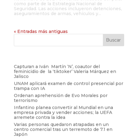
como parte de la Estrategia Nacional de
Seguridad. Las acciones incluyeron detenciones,
aseguramientos de armas, vehículos y...
« Entradas más antiguas
Entradas recientes
Capturan a Iván Martín ‘N’, coautor del
feminicidio de la ‘tiktoker’ Valeria Márquez en
Jalisco
UNAM aplicará examen de control presencial por
trampa con IA
Ordenan aprehensión de Evo Morales por
terrorismo
Infantino planea convertir al Mundial en una
empresa privada y vender acciones; la UEFA
arremete contra la idea
Varias personas quedaron atrapadas en un
centro comercial tras un terremoto de 7.1 en
Japón