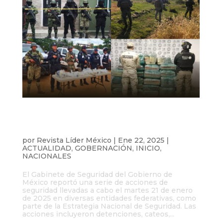
Gabinete de Seguridad logra
detenciones y aseguramientos en varias
entidades del país
por
Revista Líder México
|
Ene 22, 2025
|
ACTUALIDAD
,
GOBERNACIÓN
,
INICIO
,
NACIONALES
El Gabinete de Seguridad del Gobierno de
México reportó una serie de acciones de
seguridad llevadas a cabo el martes 21 de enero
de 2025 en diversas entidades federativas, como
parte de la Estrategia Nacional de Seguridad. Las
acciones incluyeron detenciones, cateos,...