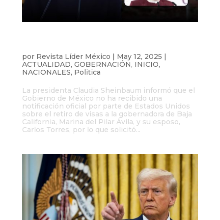
México solicita a Estados Unidos explicar
retiro de visa a Marina del Pilar
por
Revista Líder México
|
May 12, 2025
|
ACTUALIDAD
,
GOBERNACIÓN
,
INICIO
,
NACIONALES
,
Politica
La presidenta Claudia Sheinbaum informó que el
Gobierno de México no ha recibido una
notificación oficial por parte de Estados Unidos
sobre el retiro de visas a la gobernadora de Baja
California, Marina del Pilar Ávila, y su esposo,
Carlos Torres, por lo que solicitó...