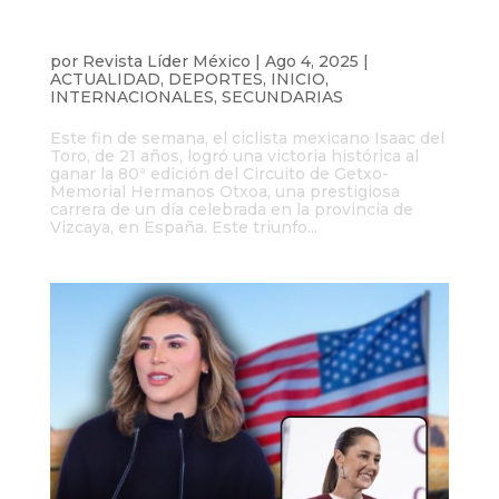
Isaac del Toro gana el Circuito de Getxo
y es el primer latinoamericano en
lograrlo
por
Revista Líder México
|
Ago 4, 2025
|
ACTUALIDAD
,
DEPORTES
,
INICIO
,
INTERNACIONALES
,
SECUNDARIAS
Este fin de semana, el ciclista mexicano Isaac del
Toro, de 21 años, logró una victoria histórica al
ganar la 80ª edición del Circuito de Getxo-
Memorial Hermanos Otxoa, una prestigiosa
carrera de un día celebrada en la provincia de
Vizcaya, en España. Este triunfo...