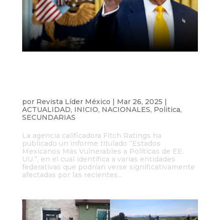
Baja California, Baja California Sur y
Chihuahua, los estados más afectados
por aranceles de Trump según Fitch
Ratings
por
Revista Líder México
|
Mar 26, 2025
|
ACTUALIDAD
,
INICIO
,
NACIONALES
,
Politica
,
SECUNDARIAS
La agencia calificadora Fitch Ratings ha
publicado un informe titulado “Estados
Mexicanos Más Vulnerables a Políticas de EE.
UU.”, en el cual identifica a varias entidades
federativas que podrían verse significativamente
afectadas por las recientes...