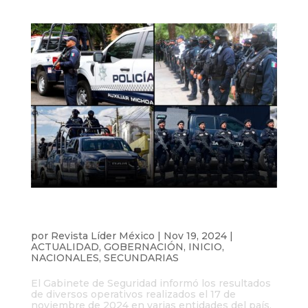
Aseguran droga, armas y detienen a 23
personas en operativos nacionales
por
Revista Líder México
|
Nov 19, 2024
|
ACTUALIDAD
,
GOBERNACIÓN
,
INICIO
,
NACIONALES
,
SECUNDARIAS
El Gabinete de Seguridad informó los resultados
de diversos operativos realizados el 17 de
noviembre de 2024 en varias entidades del país,