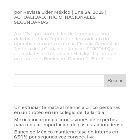
Detienen al líder de la Unión Tepito en
Pachuca
por
Revista Líder México
|
Ene 24, 2025
|
ACTUALIDAD
,
INICIO
,
NACIONALES
,
SECUNDARIAS
Axel “N”, presunto líder de la organización
delictiva Unión Tepito, fue detenido en un
operativo conjunto entre la Fiscalía General de
Justicia de la Ciudad de México (FGJCDMX) y
autoridades del estado de Hidalgo. La captura
ocurrió en el Boulevard Ramón G. Bonfil, en...
Entradas recientes
Un estudiante mata al menos a cinco personas
en un tiroteo en un colegio de Tailandia
México incorporará conclusiones de expertos
para reducir importación de gas estadounidense
Banco de México mantiene tasa de interés en
6.50% por segunda vez consecutiva