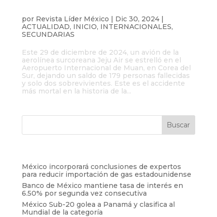
Accidente de avión en Corea del Sur
deja 179 fallecidos
por
Revista Líder México
|
Dic 30, 2024
|
ACTUALIDAD
,
INICIO
,
INTERNACIONALES
,
SECUNDARIAS
Este 29 de diciembre de 2024, un avión de la
aerolínea surcoreana Jeju Air se estrelló en el
Aeropuerto Internacional de Muan, en Corea del
Sur, dejando un saldo de 179 personas fallecidas
y solo dos sobrevivientes. Este es el accidente
más mortal en la historia de la...
Entradas recientes
México incorporará conclusiones de expertos
para reducir importación de gas estadounidense
Banco de México mantiene tasa de interés en
6.50% por segunda vez consecutiva
México Sub-20 golea a Panamá y clasifica al
Mundial de la categoría