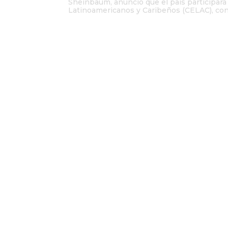
Sheinbaum, anunció que el país participar
Latinoamericanos y Caribeños (CELAC), con