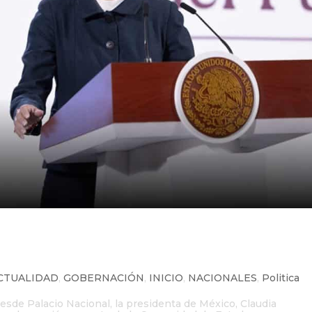
icipará en reunión urgente de l
sis migratoria
CTUALIDAD
,
GOBERNACIÓN
,
INICIO
,
NACIONALES
,
Politica
esde Palacio Nacional, la presidenta de México, Claudia