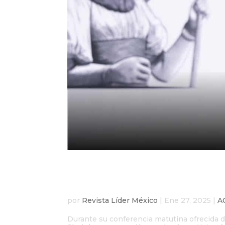
Claudia Sheinbaum part
CELAC para abordar cri
por
Revista Líder México
|
Ene 27, 2025
|
A
Durante su conferencia matutina ofrecida d