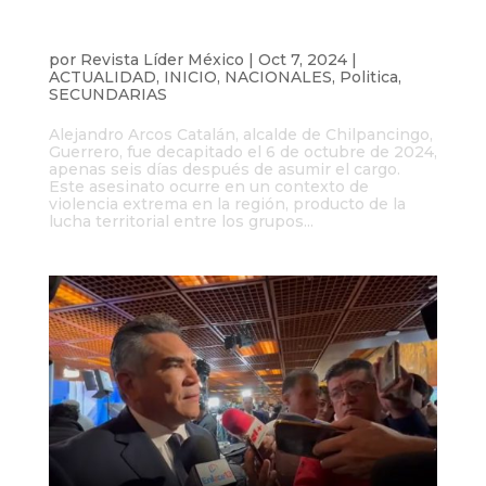
Asesinan a Alejandro Arcos, alcalde de
Chilpancingo, a seis días de asumir el
cargo
por
Revista Líder México
|
Oct 7, 2024
|
ACTUALIDAD
,
INICIO
,
NACIONALES
,
Politica
,
SECUNDARIAS
Alejandro Arcos Catalán, alcalde de Chilpancingo,
Guerrero, fue decapitado el 6 de octubre de 2024,
apenas seis días después de asumir el cargo.
Este asesinato ocurre en un contexto de
violencia extrema en la región, producto de la
lucha territorial entre los grupos...