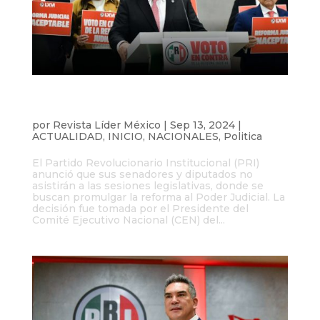
El PRI no asiste a la promulgación de la
Reforma Judicial
por
Revista Líder México
|
Sep 13, 2024
|
ACTUALIDAD
,
INICIO
,
NACIONALES
,
Politica
El Partido Revolucionario Institucional (PRI)
anunció que sus senadores y diputados no
asistirán a las sesiones legislativas, donde se
buscan promulgar la reforma al Poder Judicial. La
decisión fue tomada por el Presidente del
Comité Ejecutivo Nacional (CEN) del...