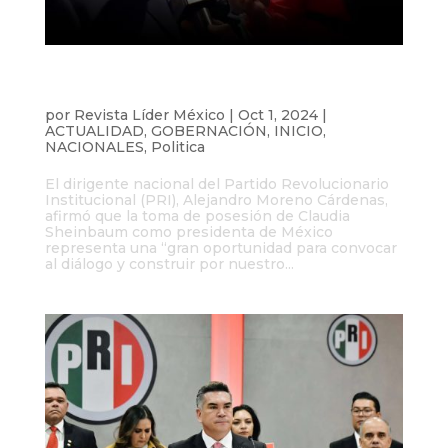
PRI llama al diálogo con el nuevo
gobierno de Sheinbaum
por
Revista Líder México
|
Oct 1, 2024
|
ACTUALIDAD
,
GOBERNACIÓN
,
INICIO
,
NACIONALES
,
Politica
El dirigente nacional del Partido Revolucionario
Institucional (PRI), Alejandro Moreno Cárdenas,
afirmó que la toma de posesión de Claudia
Sheinbaum como presidenta de México
representa una “gran oportunidad para convocar
al diálogo y construir por nuestro...