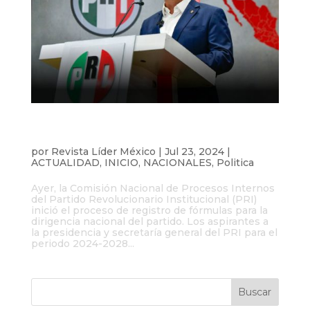
‘Alito’ Moreno busca la reelección en la
dirigencia del PRI hasta 2028
por
Revista Líder México
|
Jul 23, 2024
|
ACTUALIDAD
,
INICIO
,
NACIONALES
,
Politica
Ayer, la Comisión Nacional de Procesos Internos
del Partido Revolucionario Institucional (PRI)
inició el proceso de registro de fórmulas para la
dirigencia nacional del partido. Los aspirantes a
la presidencia y secretaría general del PRI para el
periodo 2024-2028...