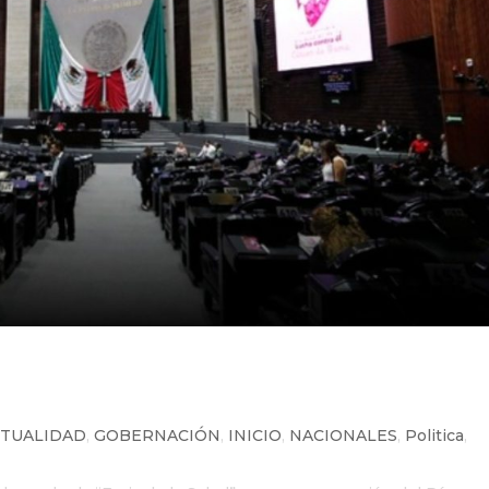
ganiza “Feria de la Salud” por e
a Lucha contra el Cáncer de Mam
CTUALIDAD
,
GOBERNACIÓN
,
INICIO
,
NACIONALES
,
Politica
,