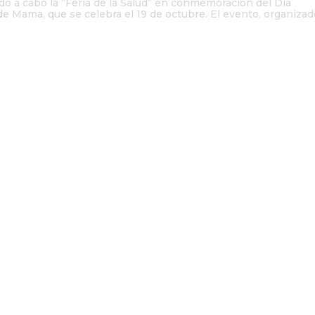
o a cabo la “Feria de la Salud” en conmemoración del Día
de Mama, que se celebra el 19 de octubre. El evento, organiza