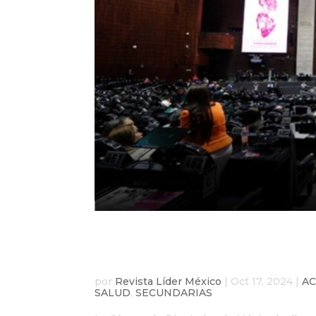
Cámara de Diputados or
Día Internacional de l
por
Revista Líder México
|
Oct 17, 2024
|
A
SALUD
,
SECUNDARIAS