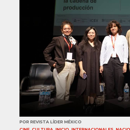
POR
REVISTA LÍDER MÉXICO
CINE
,
CULTURA
,
INICIO
,
INTERNACIONALES
,
NACI