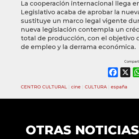
La cooperación internacional llega 
Legislativo acaba de aprobar la nuev
sustituye un marco legal vigente du
nueva legislación contempla un crédi
total de producción, con el objetivo 
de empleo y la derrama económica.
Comparti
Fac
X
CENTRO CULTURAL
|
cine
|
CULTURA
|
españa
OTRAS NOTICIAS