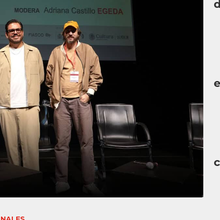
d
c
ONALES