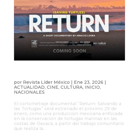
Presentan el documental “Return:
Salvando a las Tortugas”
por
Revista Líder México
|
Ene 23, 2026
|
ACTUALIDAD
,
CINE
,
CULTURA
,
INICIO
,
NACIONALES
El cortometraje documental “Return: Salvando a
las Tortugas” será estrenado el próximo 29 de
enero, como una producción mexicana enfocada
en la conservación de tortugas marinas en las
costas de Oaxaca, a partir del trabajo comunitario
que realiza la...