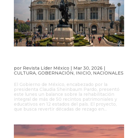
Invierten 1,880 mdp en rescate de
recintos culturales en 2026
por
Revista Líder México
|
Mar 30, 2026
|
CULTURA
,
GOBERNACIÓN
,
INICIO
,
NACIONALES
El Gobierno de México, encabezado por la
presidenta Claudia Sheinbaum Pardo, presentó
este lunes un balance sobre la rehabilitación
integral de más de 50 recintos patrimoniales y
educativos en 12 estados del país. El proyecto,
que busca revertir décadas de rezago en...