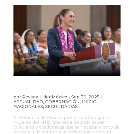
Gobierno de México anuncia programa
cultural “Mujeres del Maíz”
por
Revista Líder México
|
Sep 30, 2025
|
ACTUALIDAD
,
GOBERNACIÓN
,
INICIO
,
NACIONALES
,
SECUNDARIAS
El Gobierno de México presentó el programa
Mujeres del Maíz, una serie de actividades
culturales y académicas que se llevarán a cabo de
octubre a diciembre para reflexionar sobre el