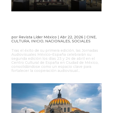
Llega a la Ciudad de México la segunda
edición de las II Jornadas Audiovisuales
México-España: Construyendo Puentes
Creativos
por
Revista Líder México
|
Abr 22, 2026
|
CINE
,
CULTURA
,
INICIO
,
NACIONALES
,
SOCIALES
Tras el éxito de su primera edición, las Jornadas
Audiovisuales México–España celebrarán su
segunda edición los días 23 y 24 de abril en el
Centro Cultural de España en Ciudad de México,
consolidándose como un espacio clave para
fortalecer la cooperación audiovisual...