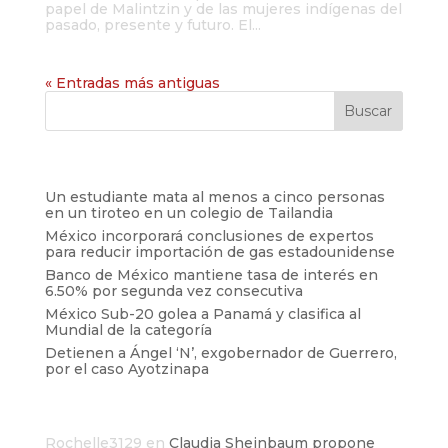
papel de Malintzin y de las mujeres indígenas del
pasado, presente y futuro. El...
« Entradas más antiguas
Entradas recientes
Un estudiante mata al menos a cinco personas
en un tiroteo en un colegio de Tailandia
México incorporará conclusiones de expertos
para reducir importación de gas estadounidense
Banco de México mantiene tasa de interés en
6.50% por segunda vez consecutiva
México Sub-20 golea a Panamá y clasifica al
Mundial de la categoría
Detienen a Ángel ‘N’, exgobernador de Guerrero,
por el caso Ayotzinapa
Comentarios recientes
Rochelle3129
en
Claudia Sheinbaum propone