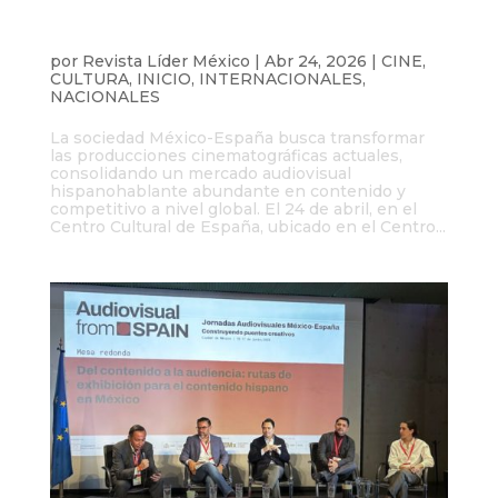
Coproducción México-España:
cooperación cultural para un alcance
global
por
Revista Líder México
|
Abr 24, 2026
|
CINE
,
CULTURA
,
INICIO
,
INTERNACIONALES
,
NACIONALES
La sociedad México-España busca transformar
las producciones cinematográficas actuales,
consolidando un mercado audiovisual
hispanohablante abundante en contenido y
competitivo a nivel global. El 24 de abril, en el
Centro Cultural de España, ubicado en el Centro...