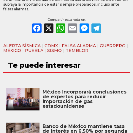
subraya la importancia de estar siempre preparados, incluso ante
falsas alarmas.
Compartir esta nota en:
Facebook
X
WhatsApp
Email
Messeng
Teleg
ALERTA SÍSMICA
|
CDMX
|
FALSA ALARMA
|
GUERRERO
|
MÉXICO
|
PUEBLA
|
SISMO
|
TEMBLOR
Te puede interesar
México incorporará conclusiones
de expertos para reducir
importación de gas
estadounidense
Banco de México mantiene tasa
de interés en 6.50% por segunda