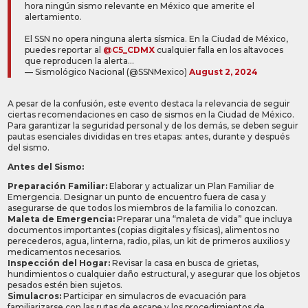
hora ningún sismo relevante en México que amerite el
alertamiento.
El SSN no opera ninguna alerta sísmica. En la Ciudad de México,
puedes reportar al
@C5_CDMX
cualquier falla en los altavoces
que reproducen la alerta…
— Sismológico Nacional (@SSNMexico)
August 2, 2024
A pesar de la confusión, este evento destaca la relevancia de seguir
ciertas recomendaciones en caso de sismos en la Ciudad de México.
Para garantizar la seguridad personal y de los demás, se deben seguir
pautas esenciales divididas en tres etapas: antes, durante y después
del sismo.
Antes del Sismo:
Preparación Familiar:
Elaborar y actualizar un Plan Familiar de
Emergencia. Designar un punto de encuentro fuera de casa y
asegurarse de que todos los miembros de la familia lo conozcan.
Maleta de Emergencia:
Preparar una “maleta de vida” que incluya
documentos importantes (copias digitales y físicas), alimentos no
perecederos, agua, linterna, radio, pilas, un kit de primeros auxilios y
medicamentos necesarios.
Inspección del Hogar:
Revisar la casa en busca de grietas,
hundimientos o cualquier daño estructural, y asegurar que los objetos
pesados estén bien sujetos.
Simulacros:
Participar en simulacros de evacuación para
familiarizarse con las rutas de escape y los procedimientos de