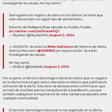
investigando las causas. No hay sismo”.
Sismograma sin registro de sismo en las últimas 24 horas que
esté relacionado con algún tipo de alertamiento.
Estación de RasbperryShae ubicada en Puebla, Puebla.
pic.twitter.com/2mOUaxe0Q7
— SkyAlert (@SkyAlertMx)
August 2, 2024
⚠️ URGENTE: Se activó la
#AlertaSísmica
del Sistema de Alerta
Sísmica Mexicano (
@SASMEX
) por equivocación. Se están
investigando las causas.
No hay sismo.
— SASSLA (@SasslaMx)
August 2, 2024
Por su parte, el Servicio Sismológico Nacional reiteró que no registró
en la última hora ningún sismo relevante en México que justificara la
activación de la alerta. Esta serie de declaraciones confirmaron que
se trató de una falsa alarma, tranquilizando a la población, aunque
también subrayaron la importancia de estar siempre preparados ante
cualquier eventualidad.
El Servicio Sismológico Nacional no ha registrado en la última