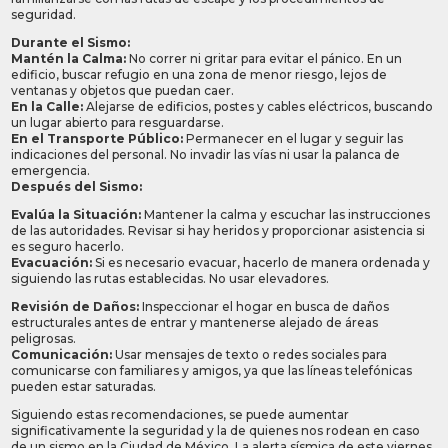
seguridad.
Durante el Sismo:
Mantén la Calma:
No correr ni gritar para evitar el pánico. En un
edificio, buscar refugio en una zona de menor riesgo, lejos de
ventanas y objetos que puedan caer.
En la Calle:
Alejarse de edificios, postes y cables eléctricos, buscando
un lugar abierto para resguardarse.
En el Transporte Público:
Permanecer en el lugar y seguir las
indicaciones del personal. No invadir las vías ni usar la palanca de
emergencia.
Después del Sismo:
Evalúa la Situación:
Mantener la calma y escuchar las instrucciones
de las autoridades. Revisar si hay heridos y proporcionar asistencia si
es seguro hacerlo.
Evacuación:
Si es necesario evacuar, hacerlo de manera ordenada y
siguiendo las rutas establecidas. No usar elevadores.
Revisión de Daños:
Inspeccionar el hogar en busca de daños
estructurales antes de entrar y mantenerse alejado de áreas
peligrosas.
Comunicación:
Usar mensajes de texto o redes sociales para
comunicarse con familiares y amigos, ya que las líneas telefónicas
pueden estar saturadas.
Siguiendo estas recomendaciones, se puede aumentar
significativamente la seguridad y la de quienes nos rodean en caso
de un sismo en la Ciudad de México. La alerta sísmica de este viernes