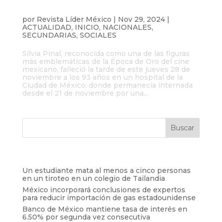
Murió Silvia Pinal a los 93 años, ícono del
cine mexicano
por
Revista Líder México
|
Nov 29, 2024
|
ACTUALIDAD
,
INICIO
,
NACIONALES
,
SECUNDARIAS
,
SOCIALES
Silvia Pinal, reconocida como una de las figuras
más emblemáticas de la Época de Oro del cine
mexicano, falleció la tarde de este jueves 28 de
noviembre a los 93 años en un hospital de la
Ciudad de México, donde permanecía internada
desde el 21 de noviembre por una...
Entradas recientes
Un estudiante mata al menos a cinco personas
en un tiroteo en un colegio de Tailandia
México incorporará conclusiones de expertos
para reducir importación de gas estadounidense
Banco de México mantiene tasa de interés en
6.50% por segunda vez consecutiva