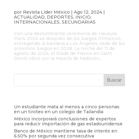
París clausura los Juegos Olímpicos y
pasa la estafeta a LA 2028
por
Revista Líder México
|
Ago 12, 2024
|
ACTUALIDAD
,
DEPORTES
,
INICIO
,
INTERNACIONALES
,
SECUNDARIAS
Con una deslumbrante ceremonia de clausura,
París 2024 se despidió de los Juegos Olímpicos,
entregando la bandera a Los Ángeles, sede de los
próximos Juegos en 2028. La noche del 11 de
agosto de 2024, el Stade de France en Saint
Denis vibró con la mezcla de tradición...
Entradas recientes
Un estudiante mata al menos a cinco personas
en un tiroteo en un colegio de Tailandia
México incorporará conclusiones de expertos
para reducir importación de gas estadounidense
Banco de México mantiene tasa de interés en
6.50% por segunda vez consecutiva