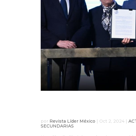
Claudia Sheinbaum ina
recordando el 2 de oct
por
Revista Líder México
|
Oct 2, 2024
|
AC
SECUNDARIAS