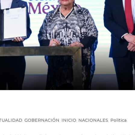
ugura ‘La Mañanera del Pueblo’
ubre de 1968
TUALIDAD
,
GOBERNACIÓN
,
INICIO
,
NACIONALES
,
Politica
,