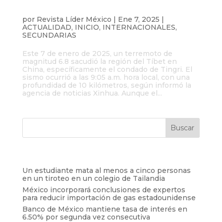
Terremoto de magnitud 6.8 en China
deja al menos 95 muertos y 130 heridos
por
Revista Líder México
|
Ene 7, 2025
|
ACTUALIDAD
,
INICIO
,
INTERNACIONALES
,
SECUNDARIAS
Este 7 de enero de 2025, un terremoto de
magnitud 6.8 sacudió la región del Tíbet en
China, específicamente el condado de Tingri. El
sismo ocurrió a las 9:05 a.m. hora local, con una
profundidad de 10 kilómetros, según informó la
agencia de noticias Xinhua. Aunque el...
Entradas recientes
Un estudiante mata al menos a cinco personas
en un tiroteo en un colegio de Tailandia
México incorporará conclusiones de expertos
para reducir importación de gas estadounidense
Banco de México mantiene tasa de interés en
6.50% por segunda vez consecutiva