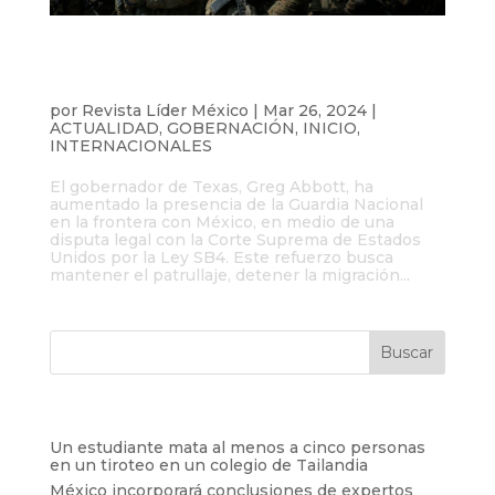
Greg Abbott aumenta la presencia de la
Guardia Nacional en la frontera con
México
por
Revista Líder México
|
Mar 26, 2024
|
ACTUALIDAD
,
GOBERNACIÓN
,
INICIO
,
INTERNACIONALES
El gobernador de Texas, Greg Abbott, ha
aumentado la presencia de la Guardia Nacional
en la frontera con México, en medio de una
disputa legal con la Corte Suprema de Estados
Unidos por la Ley SB4. Este refuerzo busca
mantener el patrullaje, detener la migración...
Entradas recientes
Un estudiante mata al menos a cinco personas
en un tiroteo en un colegio de Tailandia
México incorporará conclusiones de expertos