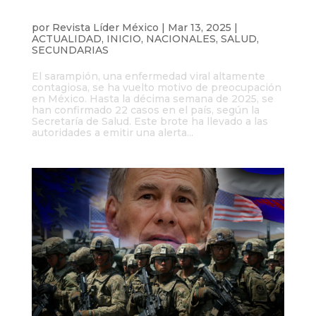
México enfrenta brote de sarampión con
22 casos confirmados
por
Revista Líder México
|
Mar 13, 2025
|
ACTUALIDAD
,
INICIO
,
NACIONALES
,
SALUD
,
SECUNDARIAS
El sarampión, una enfermedad viral altamente
contagiosa, se ha vuelto motivo de preocupación
en México. Hasta la décima semana de 2025, se
han confirmado 22 casos en el país, según la
Secretaría de Salud. Este brote ha llevado a las
autoridades a emitir una alerta...