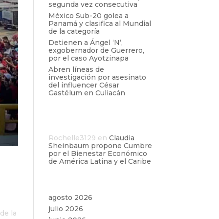
segunda vez consecutiva
México Sub-20 golea a
Panamá y clasifica al Mundial
de la categoría
Detienen a Ángel ‘N’,
exgobernador de Guerrero,
por el caso Ayotzinapa
Abren líneas de
investigación por asesinato
del influencer César
Gastélum en Culiacán
Comentarios
recientes
Rochelle3129
en
Claudia
Sheinbaum propone Cumbre
por el Bienestar Económico
de América Latina y el Caribe
Archivos
agosto 2026
julio 2026
de la