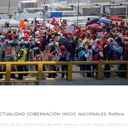
NTE colapsan accesos al AICM y
 CDMX
CTUALIDAD
,
GOBERNACIÓN
,
INICIO
,
NACIONALES
,
Politica
ntes de las 11:00 horas de este viernes 24 de mayo, miembros 