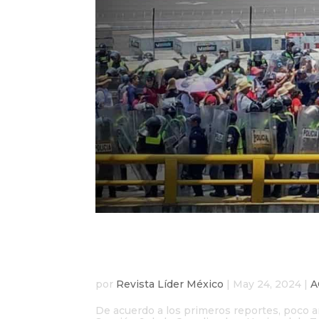
Manifestantes de la C
otras vialidades de la
por
Revista Líder México
|
May 24, 2024
|
A
De acuerdo a los primeros reportes, poco a