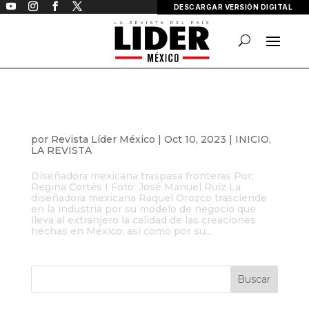
DESCARGAR VERSIÓN DIGITAL
Raquel Orozco
por
Revista Líder México
|
Oct 10, 2023
|
INICIO
,
LA REVISTA
Diseñadora mexicana traspasa fronteras Por:
Regina Cortés I Foto: José Manuel Ruíz La
diseñadora mexicana Raquel Orozco trasciende
en la industria por su modelo de negocio que
lleva al extranjero la calidad de las creaciones
hechas en México; así como por su...