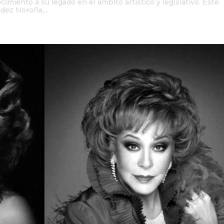
miento a su legado en el ámbito artístico y legislativo. Este
dez Noroña,...