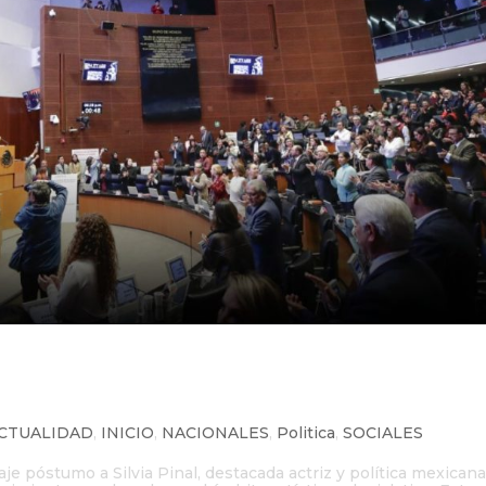
a Silvia Pinal con un minuto de
CTUALIDAD
,
INICIO
,
NACIONALES
,
Politica
,
SOCIALES
e póstumo a Silvia Pinal, destacada actriz y política mexicana