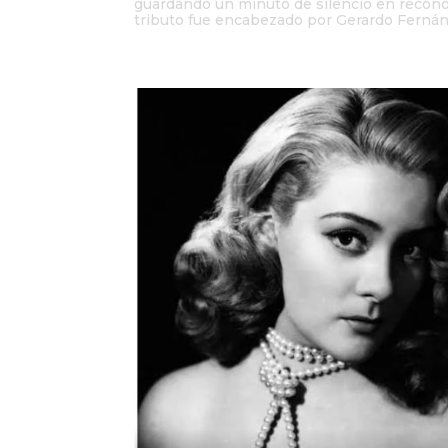
guardando un minuto de silencio en reconoci
tributo fue encabezado por Gerardo Fernán