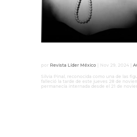
Murió Silvia Pinal a lo
por
Revista Líder México
|
Nov 29, 2024
|
A
Silvia Pinal, reconocida como una de las f
falleció la tarde de este jueves 28 de novi
permanecía internada desde el 21 de noviem