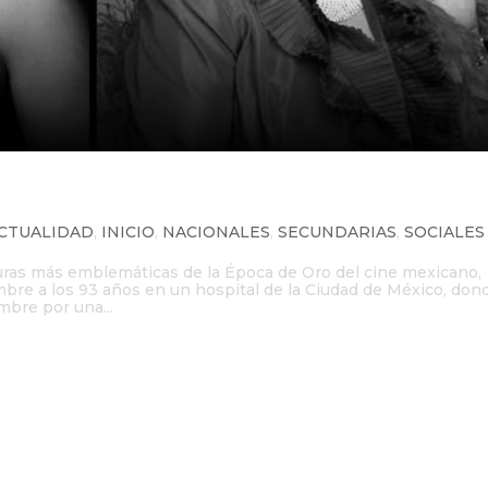
s 93 años, ícono del cine mexicano
CTUALIDAD
,
INICIO
,
NACIONALES
,
SECUNDARIAS
,
SOCIALES
iguras más emblemáticas de la Época de Oro del cine mexicano,
embre a los 93 años en un hospital de la Ciudad de México, don
bre por una...