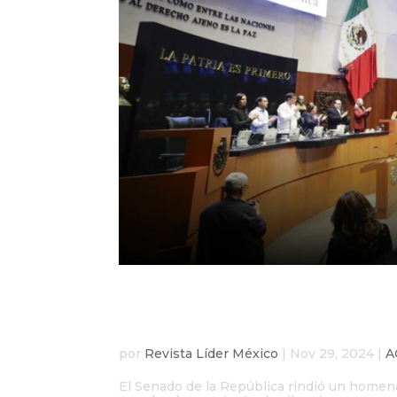
Senado rinde homenaje 
silencio
por
Revista Líder México
|
Nov 29, 2024
|
A
El Senado de la República rindió un homenaj