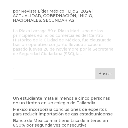
Plaza Izazaga 89 fue clausurada tras
operativo antipiratería
por
Revista Líder México
|
Dic 2, 2024
|
ACTUALIDAD
,
GOBERNACIÓN
,
INICIO
,
NACIONALES
,
SECUNDARIAS
La Plaza Izazaga 89 o Plaza Mart, uno de los
principales edificios comerciales del Centro
Histórico de la Ciudad de México, fue clausurada
tras un operativo conjunto llevado a cabo el
pasado jueves 28 de noviembre por la Secretaría
de Seguridad Ciudadana (SSC), la...
Entradas recientes
Un estudiante mata al menos a cinco personas
en un tiroteo en un colegio de Tailandia
México incorporará conclusiones de expertos
para reducir importación de gas estadounidense
Banco de México mantiene tasa de interés en
6.50% por segunda vez consecutiva