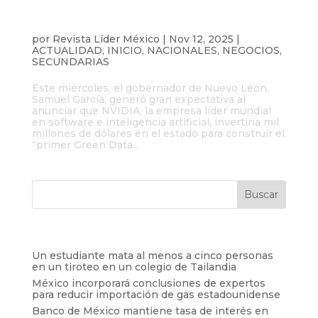
Samuel García anuncia inversión
billonaria de NVIDIA en Nuevo León, pero
la empresa lo desmiente
por
Revista Líder México
|
Nov 12, 2025
|
ACTUALIDAD
,
INICIO
,
NACIONALES
,
NEGOCIOS
,
SECUNDARIAS
Este miércoles, el gobernador de Nuevo León,
Samuel García, generó gran expectativa al
anunciar que NVIDIA, la empresa líder mundial
en software e inteligencia artificial, invertiría mil
millones de dólares en el estado para construir el
“primer Green Data...
Entradas recientes
Un estudiante mata al menos a cinco personas
en un tiroteo en un colegio de Tailandia
México incorporará conclusiones de expertos
para reducir importación de gas estadounidense
Banco de México mantiene tasa de interés en