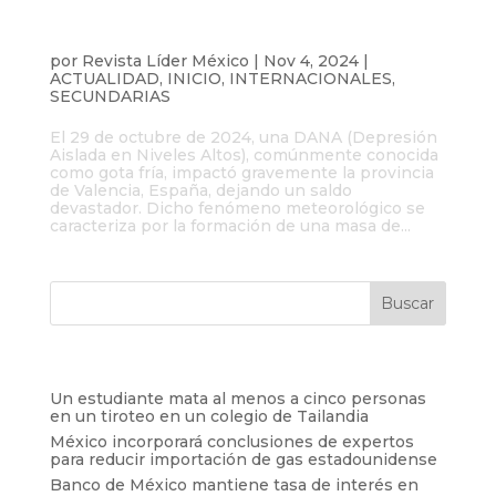
Devastadora DANA azotó Valencia
dejando más de 200 fallecidos y daños
sin precedentes
por
Revista Líder México
|
Nov 4, 2024
|
ACTUALIDAD
,
INICIO
,
INTERNACIONALES
,
SECUNDARIAS
El 29 de octubre de 2024, una DANA (Depresión
Aislada en Niveles Altos), comúnmente conocida
como gota fría, impactó gravemente la provincia
de Valencia, España, dejando un saldo
devastador. Dicho fenómeno meteorológico se
caracteriza por la formación de una masa de...
Entradas recientes
Un estudiante mata al menos a cinco personas
en un tiroteo en un colegio de Tailandia
México incorporará conclusiones de expertos
para reducir importación de gas estadounidense
Banco de México mantiene tasa de interés en