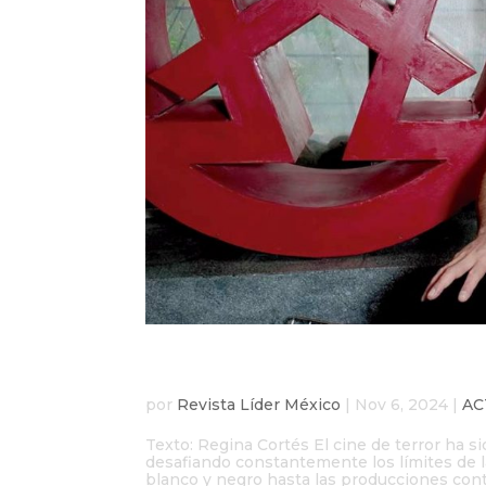
Mórbido Fest: Donde na
por
Revista Líder México
|
Nov 6, 2024
|
AC
Texto: Regina Cortés El cine de terror ha s
desafiando constantemente los límites de la
blanco y negro hasta las producciones cont