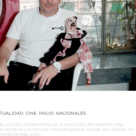
ce el terror
TUALIDAD
,
CINE
,
INICIO
,
NACIONALES
ido un pilar fundamental en la evolución del séptimo arte,
 narrativa y la técnica cinematográfica. Desde los clásicos en
emporáneas, este...