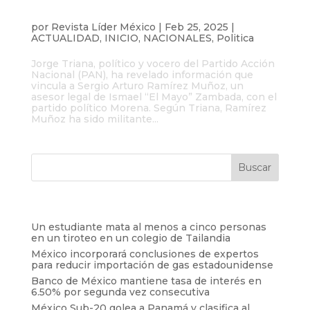
PAN acusa a Morena de tener nexos con
el abogado de “El Mayo” Zambada
por
Revista Líder México
|
Feb 25, 2025
|
ACTUALIDAD
,
INICIO
,
NACIONALES
,
Politica
Jorge Triana, político y vocero del Partido Acción
Nacional (PAN), ha revelado información que
vincula a Sergio Arturo Ramírez Muñoz, un
asesor legal de Ismael “El Mayo” Zambada, con el
partido político Morena. Según Triana, Ramírez
Muñoz ha sido militante...
Entradas recientes
Un estudiante mata al menos a cinco personas
en un tiroteo en un colegio de Tailandia
México incorporará conclusiones de expertos
para reducir importación de gas estadounidense
Banco de México mantiene tasa de interés en
6.50% por segunda vez consecutiva
México Sub-20 golea a Panamá y clasifica al