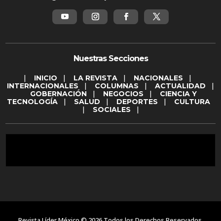
Nuestras Secciones
|
INICIO
|
LA REVISTA
|
NACIONALES
|
INTERNACIONALES
|
COLUMNAS
|
ACTUALIDAD
|
GOBERNACIÓN
|
NEGOCIOS
|
CIENCIA Y
TECNOLOGÍA
|
SALUD
|
DEPORTES
|
CULTURA
|
SOCIALES
|
Revista Líder México © 2026 Todos los Derechos Reservados.