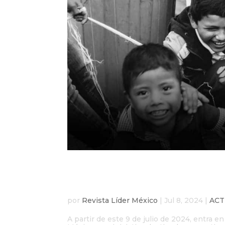
Mañana arranca el nue
Obligaciones Alimenta
por
Revista Líder México
|
Jul 8, 2024
|
ACT
A partir de este 9 de julio de 2024, entra e