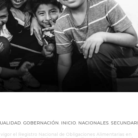
vo Registro Nacional de
rias en México
UALIDAD
,
GOBERNACIÓN
,
INICIO
,
NACIONALES
,
SECUNDAR
n vigor el Registro Nacional de Obligaciones Alimentarias en