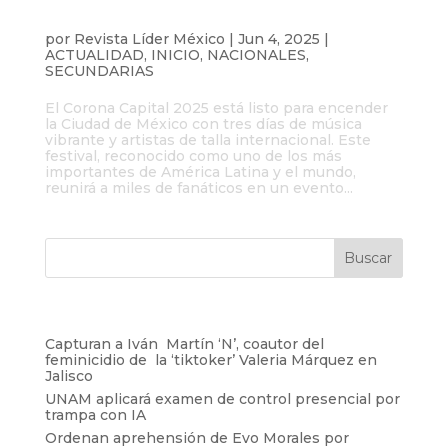
Festival Corona Capital 2025 presenta su
cartel oficial
por
Revista Líder México
|
Jun 4, 2025
|
ACTUALIDAD
,
INICIO
,
NACIONALES
,
SECUNDARIAS
El Corona Capital 2025 está listo para encender
la Ciudad de México con tres días de música
vibrante y artistas de talla internacional. Este
festival, reconocido como uno de los más
importantes de América Latina y el mundo,
reunirá a miles de fanáticos en un evento...
Entradas recientes
Capturan a Iván Martín ‘N’, coautor del
feminicidio de la ‘tiktoker’ Valeria Márquez en
Jalisco
UNAM aplicará examen de control presencial por
trampa con IA
Ordenan aprehensión de Evo Morales por