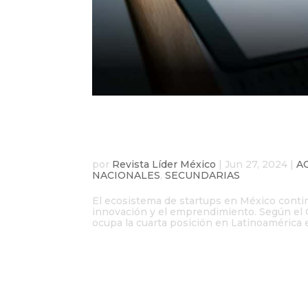
México destaca como c
startups en Latinoamé
por
Revista Líder México
|
Jun 27, 2024
|
A
NACIONALES
,
SECUNDARIAS
El ecosistema de startups en México contin
innovación y el emprendimiento. Según el 
ocupa la cuarta posición en Latinoamérica e