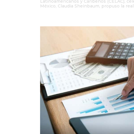
Latinoamericanos y Caribeños (CELAC), cel
México, Claudia Sheinbaum, propuso la reali