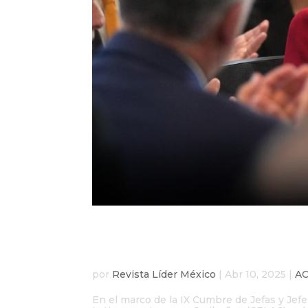
Claudia Sheinbaum pro
Económico de América 
por
Revista Líder México
|
Abr 10, 2025
|
A
En el marco de la IX Cumbre de Jefas y Je