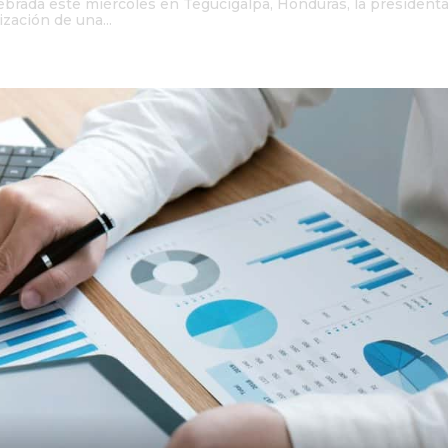
ebrada este miércoles en Tegucigalpa, Honduras, la president
zación de una...