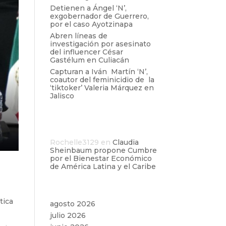
Detienen a Ángel ‘N’,
exgobernador de Guerrero,
por el caso Ayotzinapa
Abren líneas de
investigación por asesinato
del influencer César
Gastélum en Culiacán
Capturan a Iván Martín ‘N’,
coautor del feminicidio de la
‘tiktoker’ Valeria Márquez en
Jalisco
Comentarios
recientes
Rochelle3129
en
Claudia
Sheinbaum propone Cumbre
por el Bienestar Económico
de América Latina y el Caribe
Archivos
tica
agosto 2026
julio 2026