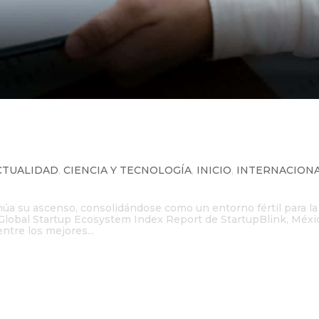
uarto mejor ecosistema para
rica
CTUALIDAD
,
CIENCIA Y TECNOLOGÍA
,
INICIO
,
INTERNACION
úa su ascenso, consolidándose como un entorno fértil para la
Global Startup Ecosystem Index Report de StartupBlink, Méxi
ntre los mejores...