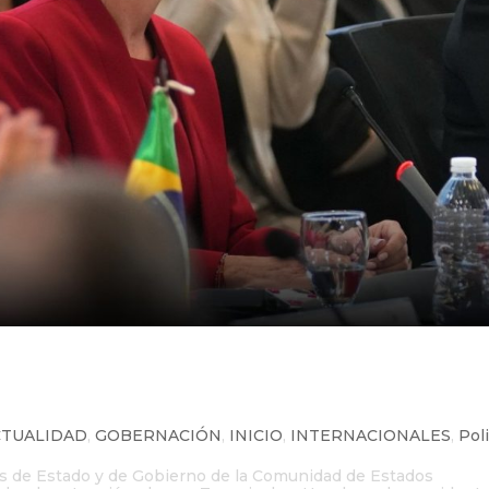
pone Cumbre por el Bienestar
Latina y el Caribe
CTUALIDAD
,
GOBERNACIÓN
,
INICIO
,
INTERNACIONALES
,
Poli
fes de Estado y de Gobierno de la Comunidad de Estados