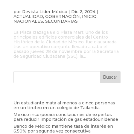
Plaza Izazaga 89 fue clausurada tras
operativo antipiratería
por
Revista Líder México
|
Dic 2, 2024
|
ACTUALIDAD
,
GOBERNACIÓN
,
INICIO
,
NACIONALES
,
SECUNDARIAS
La Plaza Izazaga 89 o Plaza Mart, uno de los
principales edificios comerciales del Centro
Histórico de la Ciudad de México, fue clausurada
tras un operativo conjunto llevado a cabo el
pasado jueves 28 de noviembre por la Secretaría
de Seguridad Ciudadana (SSC), la...
Entradas recientes
Un estudiante mata al menos a cinco personas
en un tiroteo en un colegio de Tailandia
México incorporará conclusiones de expertos
para reducir importación de gas estadounidense
Banco de México mantiene tasa de interés en
6.50% por segunda vez consecutiva