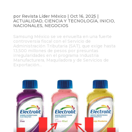
Samsung evalúa salida de México por
disputa de más 13 mil millones de pesos
con el SAT
por
Revista Líder México
|
Oct 16, 2025
|
ACTUALIDAD
,
CIENCIA Y TECNOLOGÍA
,
INICIO
,
NACIONALES
,
NEGOCIOS
Samsung México se ve envuelta en una fuerte
controversia fiscal con el Servicio de
Administración Tributaria (SAT), que exige hasta
13,500 millones de pesos por presuntas
irregularidades en el programa Industria
Manufacturera, Maquiladora y de Servicios de
Exportación...