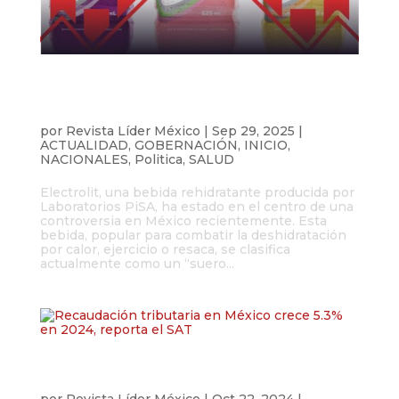
Diputados proponen aplicar impuestos a
la bebida Electrolit por su alto nivel de
azúcar
por
Revista Líder México
|
Sep 29, 2025
|
ACTUALIDAD
,
GOBERNACIÓN
,
INICIO
,
NACIONALES
,
Politica
,
SALUD
Electrolit, una bebida rehidratante producida por
Laboratorios PiSA, ha estado en el centro de una
controversia en México recientemente. Esta
bebida, popular para combatir la deshidratación
por calor, ejercicio o resaca, se clasifica
actualmente como un “suero...
Recaudación tributaria en México crece
5.3% en 2024, reporta el SAT
por
Revista Líder México
|
Oct 22, 2024
|