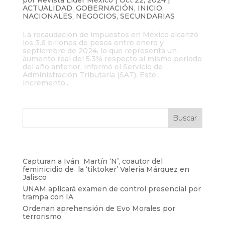
ACTUALIDAD
,
GOBERNACIÓN
,
INICIO
,
NACIONALES
,
NEGOCIOS
,
SECUNDARIAS
La recaudación de impuestos en México alcanzó
los 3.6 billones de pesos entre enero y
septiembre de 2024, lo que representa un
aumento real del 5.3% respecto al mismo periodo
del año anterior, informó el Servicio de
Administración Tributaria (SAT). Este
incremento...
Entradas recientes
Capturan a Iván Martín ‘N’, coautor del
feminicidio de la ‘tiktoker’ Valeria Márquez en
Jalisco
UNAM aplicará examen de control presencial por
trampa con IA
Ordenan aprehensión de Evo Morales por
terrorismo