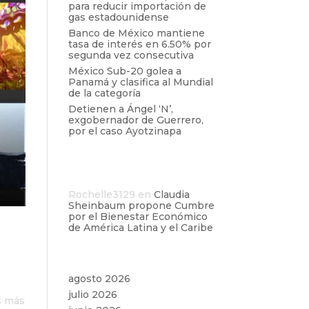
para reducir importación de
gas estadounidense
Banco de México mantiene
tasa de interés en 6.50% por
segunda vez consecutiva
México Sub-20 golea a
Panamá y clasifica al Mundial
de la categoría
Detienen a Ángel ‘N’,
exgobernador de Guerrero,
por el caso Ayotzinapa
Comentarios
recientes
Rochelle3129
en
Claudia
Sheinbaum propone Cumbre
por el Bienestar Económico
de América Latina y el Caribe
de
Archivos
agosto 2026
julio 2026
s más