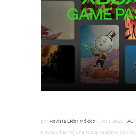
Microsoft sube precios
cancelaciones colapsa
por
Revista Líder México
|
Oct 1, 2025
|
AC
Microsoft lanzó una actualización al Xbox